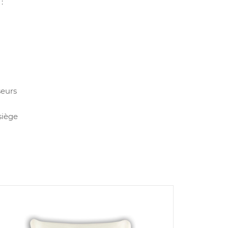
:
seurs
siège