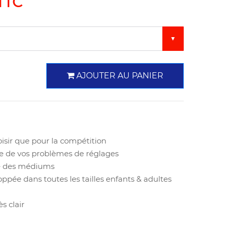
TTC
AJOUTER AU PANIER
oisir que pour la compétition
e de vos problèmes de réglages
e des médiums
ppée dans toutes les tailles enfants & adultes
s clair