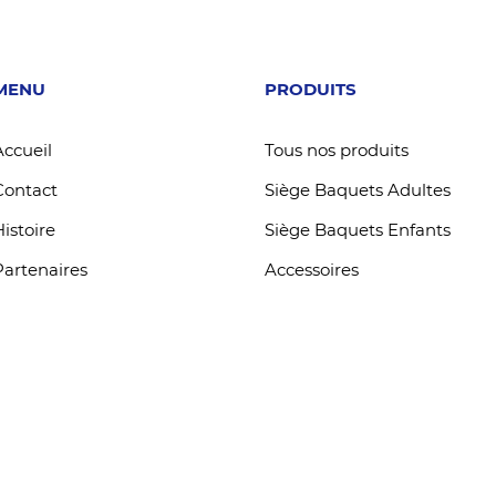
MENU
PRODUITS
Accueil
Tous nos produits
Contact
Siège Baquets Adultes
Histoire
Siège Baquets Enfants
Partenaires
Accessoires
A3PI KART RACING SEATS 2019 | Réalisation
Absys Informatique